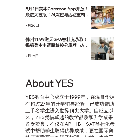
8月1日美本Common App开放！
底层大改版！AI风控与活动重构，
该如何应对？
7月26日
佛州11.99逆天GPA被杜克录取！
揭秘美本申请藤校控分底牌与AP
选课策略
7月25日
About YES
YES教育中心成立于1999年，在温哥华拥
有超过27年的升学辅导经验，已成功帮助
上千名学生进入世界顶尖大学。自成立以
来，YES凭借卓越的教学品质和升学成果
备受赞誉，不仅在AP、IB、SAT等标化考
试中帮助学生取得优异成绩，更在国际奥