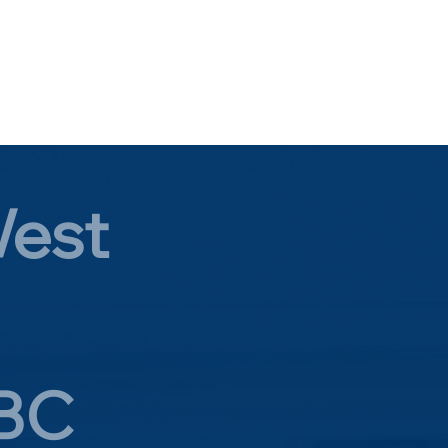
West
 BC