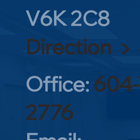
V6K 2C8
Direction ▶
Office:
604-
2776