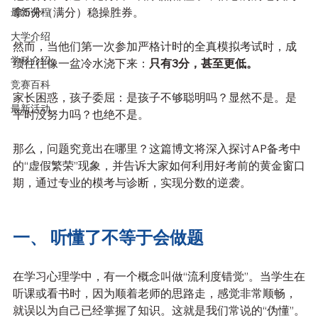
拿5分（满分）稳操胜券。
最新课程
大学介绍
然而，当他们第一次参加严格计时的全真模拟考试时，成
学科介绍
绩往往像一盆冷水浇下来：
只有3分，甚至更低。
竞赛百科
家长困惑，孩子委屈：是孩子不够聪明吗？显然不是。是
最新活动
平时没努力吗？也绝不是。
那么，问题究竟出在哪里？这篇博文将深入探讨AP备考中
的“虚假繁荣”现象，并告诉大家如何利用好考前的黄金窗口
期，通过专业的模考与诊断，实现分数的逆袭。
一、 听懂了不等于会做题
在学习心理学中，有一个概念叫做“流利度错觉”。当学生在
听课或看书时，因为顺着老师的思路走，感觉非常顺畅，
就误以为自己已经掌握了知识。这就是我们常说的“伪懂”。