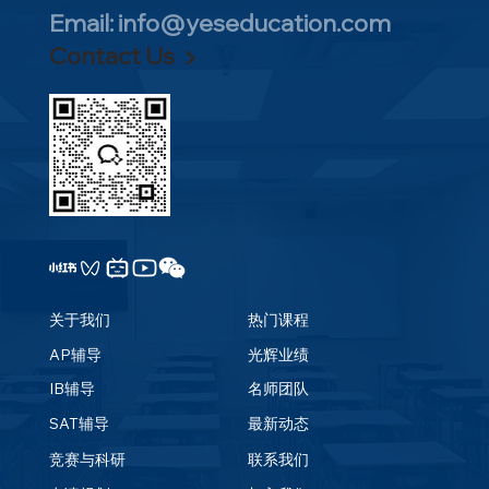
Email:
info@yeseducation.com
27年AP抢跑开始！温哥华顶尖名师亲授，
Contact Us ▶
历年全科5分率95%+，九月秋季班正式开
启预约！
关于我们
热门课程
AP辅导
光辉业绩
IB辅导
名师团队
SAT辅导
最新动态
竞赛与科研
联系我们