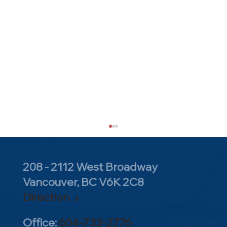
208 - 2112 West Broadway
Vancouver, BC V6K 2C8
Direction ▶
Office:
604-733-2776