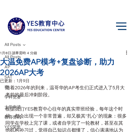
All Posts
1月8日
讀畢需時 4 分鐘
All Posts
大温免费AP模考+复盘诊断，助力
AP
2026AP大考
SAT
已更新：
1月9日
IB
随着2026年的到来，温哥华的AP考生们正式进入了5月大
考前的最后冲刺阶段。
学科竞赛
大学申请
根据我们YES教育中心往年的真实带班经验，每年这个时
候，都会出现一个非常普遍，却又极其“扎心”的现象：很多
教育资讯
同学在学校上完了课，或者自学完了一轮教材，甚至在其
YES荣誉
他机构补习过，觉得自己知识点都懂了，信心满满地认为