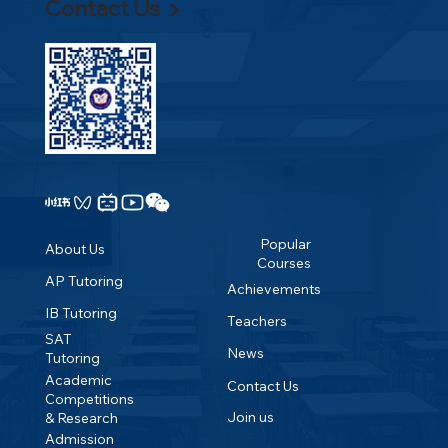
Contact Us ▶
Popular
About Us
Courses
AP Tutoring
Achievements
IB Tutoring
Teachers
SAT
News
Tutoring
Academic
Contact Us
Competitions
Join us
& Research
Admission