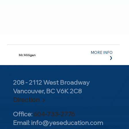
MORE INFO
Mr. Milligan
❯
208 - 2112 West Broadway
Vancouver, BC V6K 2C8
Direction ▶
Office:
604-733-2776
Email:
info@yeseducation.com