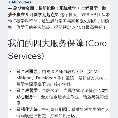
< All Courses
☀️ 暑期黄金期，超前抢跑！系统教学 + 全程督学，助
孩子赢在 9 月新学期起点🏃
 这个夏天，YES AP 团队带
你打破学科壁垒，通过超前学习与高频强化训练，明确
每一位学子的备考轨迹，提前锁定 AP 5分最高荣誉！
我们的四大服务保障 (Core 
Services)
☑️ 全科覆盖
：由资深名师与教授团队（如 Mr. 
Milligan、Dr. Moeen 等）坐镇，紧扣官方大纲，
带学生深度拿下 AP 核心学科。
☑️ 全程督学
：金牌名师 + 专属学管老师提供 
N对1 
贴心服务
✨，全方位跟进学生作业、错题与复习进
度。
☑️ 强化训练
：告别盲目刷题，精准针对学生的个人
薄弱项进行攻克，打碎知识盲区。