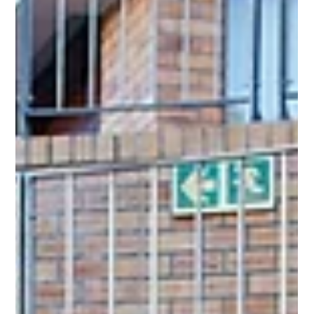
2025年6月20日
讀畢需時 3 分鐘
大学申请
2026 QS世界大学排名深度解析：加拿大顶尖学府
表现强劲，YES教育中心为您剖析新趋势
2026 QS世界大学排名带来了巨大惊喜！美国多所名校排名大幅
跃升，英国大学梯队内部“几家欢喜几家愁”，而加拿大榜首更是迎
来了历史性洗牌。麦吉尔大学如何超越多伦多大学登顶第一？点
击阅读全文，获取YES教育中心为您带来的独家深度分析。