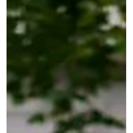
2023年6月20日
讀畢需時 7 分鐘
大学申请
哈佛2027届新生数据：近300人放弃Offer，这类
专业最火！
就在前不久，高等教育界的标杆、最著名的“常春藤盟校”——哈佛
大学，终于对外公布了 2027届的新生录取数据 。 结合《哈佛深
红报》（The Havard Crimson）发布的相关消息，今天我们就从
学生背景、入学率、学术兴趣、录取关键...