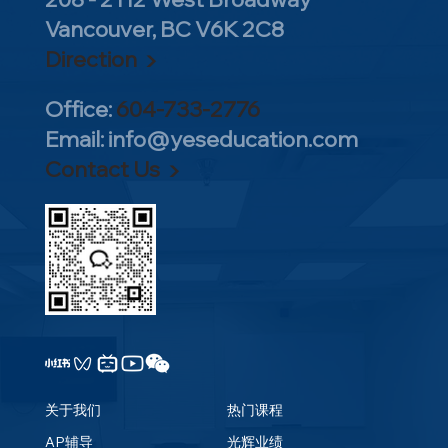
Vancouver, BC V6K 2C8
Direction ▶
Office:
604-733-2776
Email:
info@yeseducation.com
佛州11.99逆天GPA被杜克录取！揭秘美本
Contact Us ▶
申请藤校控分底牌与AP选课策略
关于我们
热门课程
AP辅导
光辉业绩