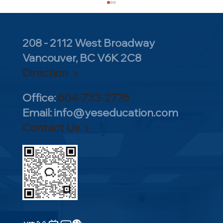
208 - 2112 West Broadway
Vancouver, BC V6K 2C8
Direction ▶
Office:
604-733-2776
Email:
info@yeseducation.com
太牛了！YES横扫NBC、CBO、BBO三大
Contact Us ▶
生物竞赛！狂揽近20枚金银铜牌！