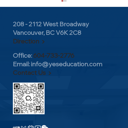
208 - 2112 West Broadway
Vancouver, BC V6K 2C8
Direction ▶
Office:
604-733-2776
Email:
info@yeseducation.com
【YES教育观察 • 7月】解密AP选课逻辑、
Contact Us ▶
理科竞赛长线备考与美本关键节点