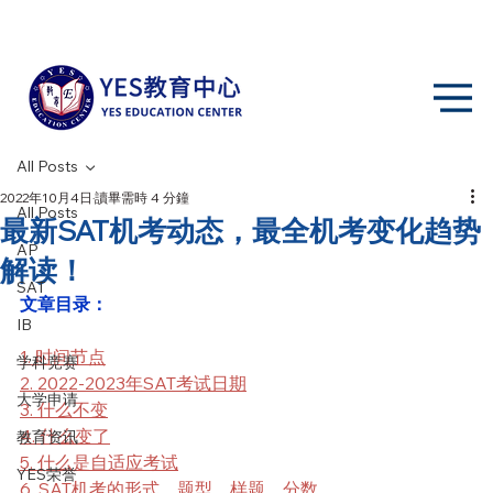
All Posts
2022年10月4日
讀畢需時 4 分鐘
All Posts
最新SAT机考动态，最全机考变化趋势
AP
解读！
SAT
文章目录：
IB
1. 时间节点
学科竞赛
2. 2022-2023年SAT考试日期
大学申请
3. 什么不变
4. 什么变了
教育资讯
5. 什么是自适应考试
YES荣誉
6. SAT机考的形式、题型、样题、分数