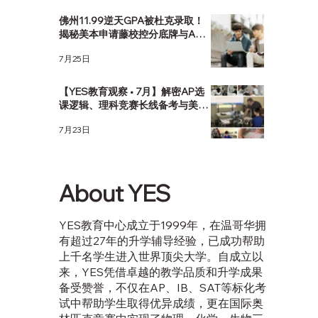
佛州11.99逆天GPA被杜克录取！
揭秘美本申请藤校控分底牌与AP
选课策略
7月25日
【YES教育观察 • 7月】解密AP选
课逻辑、理科竞赛长线备考与美本
关键节点
7月23日
About YES
YES教育中心成立于1999年，在温哥华拥
有超过27年的升学辅导经验，已成功帮助
上千名学生进入世界顶尖大学。自成立以
来，YES凭借卓越的教学品质和升学成果
备受赞誉，不仅在AP、IB、SAT等标化考
试中帮助学生取得优异成绩，更在国际奥