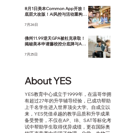
8月1日美本Common App开放！
底层大改版！AI风控与活动重构，
该如何应对？
7月26日
佛州11.99逆天GPA被杜克录取！
揭秘美本申请藤校控分底牌与AP
选课策略
7月25日
About YES
YES教育中心成立于1999年，在温哥华拥
有超过27年的升学辅导经验，已成功帮助
上千名学生进入世界顶尖大学。自成立以
来，YES凭借卓越的教学品质和升学成果
备受赞誉，不仅在AP、IB、SAT等标化考
试中帮助学生取得优异成绩，更在国际奥