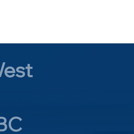
West
 BC