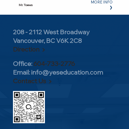
MORE INFO
Mr. Toews
❯
208 - 2112 West Broadway
Vancouver, BC V6K 2C8
Direction ▶
Office:
604-733-2776
Email:
info@yeseducation.com
Contact Us ▶