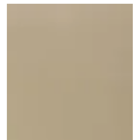
6月30日
讀畢需時 3 分鐘
最新课程
27年AP抢跑开始！温哥华顶尖名师亲授，历年全
科5分率95%+，九月秋季班正式开启预约！
为什么真正斩获常春藤与Top 30名校录取的学霸，都选择在九月
秋季学期率先开启AP“战略卡位”？AP作为大学先修课程，考查的
不仅是死记硬背，更是系统化的学术逻辑与深度的学科沉淀。等
过完年再着手，往往会陷入多科备考的多重高压。YES教育中心
2027年AP秋季班硬核课表与金牌教师阵容今日正式官宣！历年全
科5分率稳居95%以上的核心秘密究竟是什么？点击本文，立刻解
锁化被动为主动的提分秘籍。