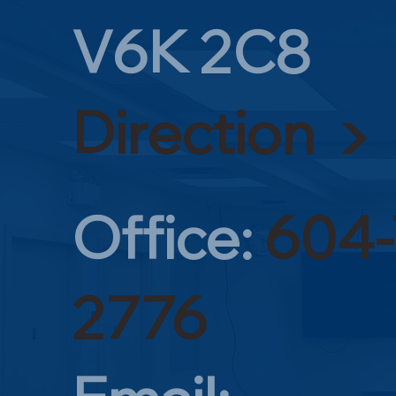
V6K 2C8
Direction ▶
Office:
604-
2776