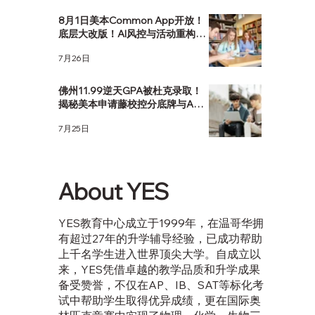
8月1日美本Common App开放！
底层大改版！AI风控与活动重构，
该如何应对？
7月26日
佛州11.99逆天GPA被杜克录取！
揭秘美本申请藤校控分底牌与AP
选课策略
7月25日
About YES
YES教育中心成立于1999年，在温哥华拥
有超过27年的升学辅导经验，已成功帮助
上千名学生进入世界顶尖大学。自成立以
来，YES凭借卓越的教学品质和升学成果
备受赞誉，不仅在AP、IB、SAT等标化考
试中帮助学生取得优异成绩，更在国际奥