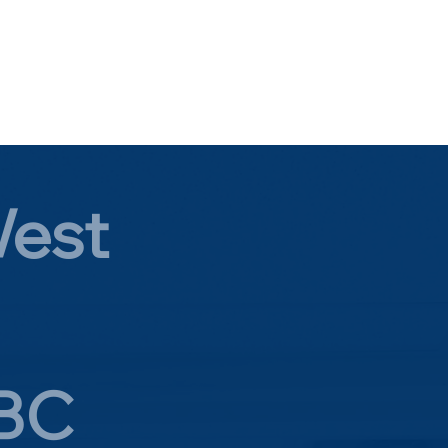
West
 BC