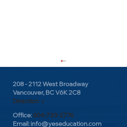
208 - 2112 West Broadway
Vancouver, BC V6K 2C8
Direction ▶
Office:
604-733-2776
Email:
info@yeseducation.com
8月1日美本Common App开放！底层大改