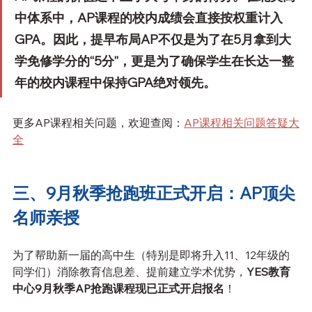
中体系中，AP课程的校内成绩会直接按权重计入
GPA。因此，提早布局AP不仅是为了在5月拿到大
学免修学分的“5分”，更是为了确保学生在长达一整
年的校内课程中保持GPA绝对领先。
更多AP课程相关问题，欢迎查阅：
AP课程相关问题答疑大
全
三、9月秋季抢跑班正式开启：AP顶尖
名师亲授
为了帮助新一届的高中生（特别是即将升入11、12年级的
同学们）消除教育信息差、提前建立学术优势，
YES教育
中心9月秋季AP抢跑课程现已正式开启报名
！