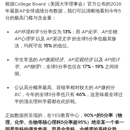
根据College Board（美国大学理事会）官方公布的2026
年最新AP全球成绩分布数据，我们可以清晰地看到今年5
分的极高门槛与含金量：
AP环境科学
 5分率仅为 
13%
；而 
AP化学
、
AP生物
、
AP心理学
 以及 
AP英语文学
 的全球5分率也极其惨
淡，均死守在 
15%
 的低位。
学生常选的 
AP微观经济
、
AP宏观经济
 以及 
AP统计
学
、
AP物理1
，全球5分率也仅在 
17% - 19%
 之间徘
徊。
公认高分概率最高、容错率相对较大的 
AP微积分
BC
，今年的全球5分率也只有 
46%
，这意味着全球过
半的顶尖理科学霸都在此折戟。
正如数据所呈现的，在YES教育中心，
90%+的5分率（物
理、化学、生物等核心理科5分率超95%）绝非某一个单一
明星学科的偶发奇迹，而是全学科、全维度的系统化胜