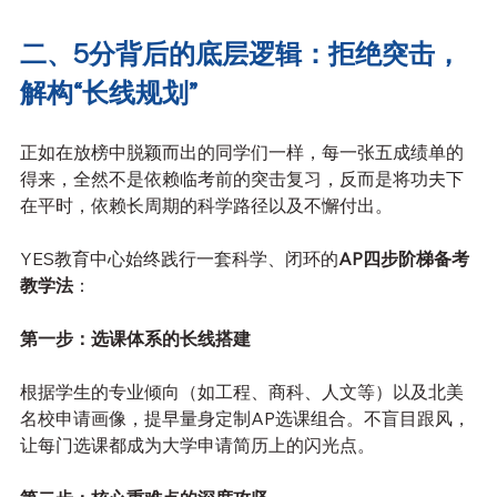
二、5分背后的底层逻辑：拒绝突击，
解构“长线规划”
正如在放榜中脱颖而出的同学们一样，每一张五成绩单的
得来，全然不是依赖临考前的突击复习，反而是将功夫下
在平时，依赖长周期的科学路径以及不懈付出。
YES教育中心始终践行一套科学、闭环的
AP四步阶梯备考
教学法
：
第一步：选课体系的长线搭建
根据学生的专业倾向（如工程、商科、人文等）以及北美
名校申请画像，提早量身定制AP选课组合。不盲目跟风，
让每门选课都成为大学申请简历上的闪光点。