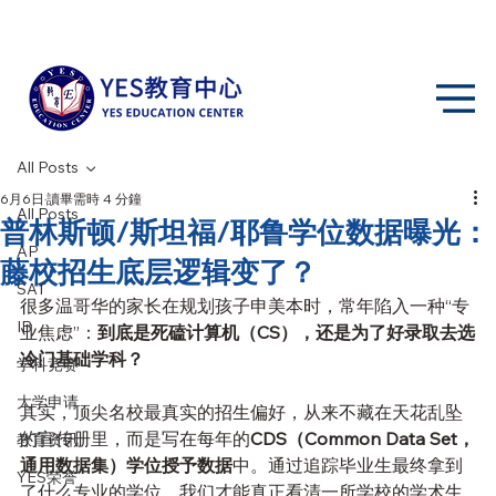
All Posts
6月6日
讀畢需時 4 分鐘
All Posts
普林斯顿/斯坦福/耶鲁学位数据曝光：
AP
藤校招生底层逻辑变了？
SAT
很多温哥华的家长在规划孩子申美本时，常年陷入一种“专
IB
业焦虑”：
到底是死磕计算机（CS），还是为了好录取去选
冷门基础学科？
学科竞赛
大学申请
其实，顶尖名校最真实的招生偏好，从来不藏在天花乱坠
的宣传册里，而是写在每年的
CDS（Common Data Set，
教育资讯
通用数据集）学位授予数据
中。通过追踪毕业生最终拿到
YES荣誉
了什么专业的学位，我们才能真正看清一所学校的学术生