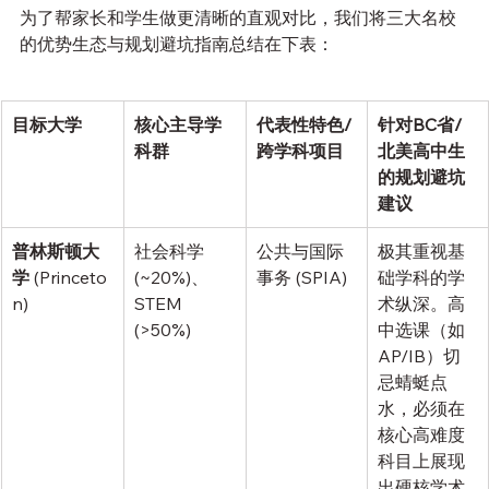
为了帮家长和学生做更清晰的直观对比，我们将三大名校
的优势生态与规划避坑指南总结在下表：
目标大学
核心主导学
代表性特色/
针对BC省/
科群
跨学科项目
北美高中生
的规划避坑
建议
普林斯顿大
社会科学 
公共与国际
极其重视基
学
 (Princeto
(~20%)、
事务 (SPIA)
础学科的学
n)
STEM 
术纵深。高
(>50%)
中选课（如
AP/IB）切
忌蜻蜓点
水，必须在
核心高难度
科目上展现
出硬核学术