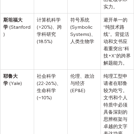
实力。
斯坦福大
计算机科学 
符号系统 
避开单一的
学
 (Stanford
(>20%)、跨
(Symbolic 
“纯技术路
)
学科研究 
Systems)、
线”。背提活
(18.5%)
人类生物学
动和文书应
着重突出“科
技+X”的跨界
解题能力。
耶鲁大
社会科学 
伦理、政治
纯理工型申
学
 (Yale)
(22-26%)、
与经济 
请者在耶鲁
生命科学 
(EP&E)
较为吃亏。
(~10%)
文书和个人
特质中必须
具备深刻的
思辨框架与
卓越的文字
表达功底。