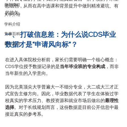
最新课程
态底色，从而在高中选课和背景提升中做到精准避坑、有
的放矢。
大学介绍
学科介绍
一、 打破信息差：为什么说CDS毕业
竞赛百科
数据才是“申请风向标”？
最新活动
在进入具体院校分析前，家长们需要明确一个核心概念：
CDS学位授予数据记录的是
当年毕业班的专业构成
，而非
当年新生的入学意向。
因为北美顶尖大学普遍大一不细分专业，大二或大三才正
式宣告主修方向。因此，毕业数据代表了学生在体验过学
校真实的学术压力、教授资源和就业市场后做出的
最理性
选择
。对于长线规划而言，这份数据是目前公开信息中最
接近真实的参考系。