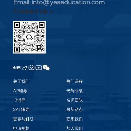
Email:
info@yeseducation.com
2026 BCCO加拿大初级化学奥林匹克竞赛
Contact Us ▶
在YES教育中心考点圆满落幕
关于我们
热门课程
AP辅导
光辉业绩
IB辅导
名师团队
SAT辅导
最新动态
竞赛与科研
联系我们
申请规划
加入我们