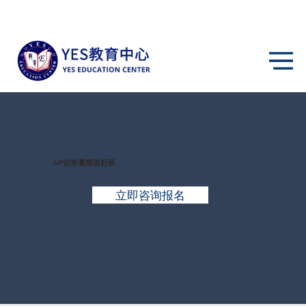
AP化学暑期追赶班
立即咨询报名