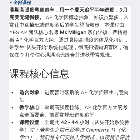
< 全部课程
暑期高强度弯道超车，用一个夏天追平半年进度，9月
完美无缝衔接。
 AP 化学因概念抽象、知识点繁多，常
常让中途插班或进度落后的学生望而却步。本课程由 
YES AP 团队核心名师 
Mr. Milligan 
亲自坐镇，严格遵
循 AP 化学官方大纲。通过暑期高强度的体系化特训，
带学生“从头开始”系统化梳理，彻底扫清知识盲区，确
保在 9 月份信心满满地无缝合并进秋季常规班。
课程核心信息
适合对象
：进度暂时落后的 AP 化学插班生与意向
生
教学核心
：暑期高强度拉练、AP 化学官方大纲考
点全面覆盖、前置常规班进度追平
课程设置
：全期共 
42 - 44 小时
（从头开始系统教
学）
注：若学生之前已经学过 Chemistry 11（化
学11），我们将专门安排入学测试，以便精准评估